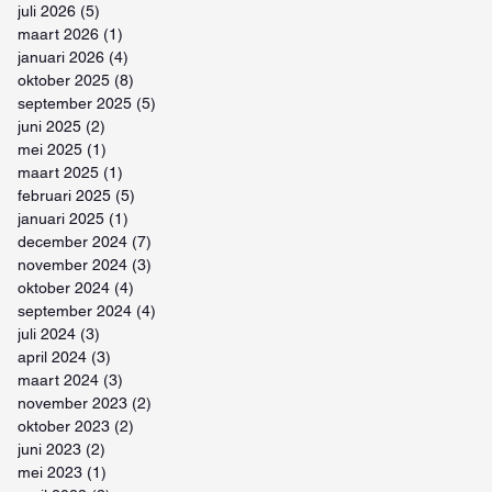
juli 2026
(5)
5 posts
maart 2026
(1)
1 post
januari 2026
(4)
4 posts
oktober 2025
(8)
8 posts
september 2025
(5)
5 posts
juni 2025
(2)
2 posts
mei 2025
(1)
1 post
maart 2025
(1)
1 post
februari 2025
(5)
5 posts
januari 2025
(1)
1 post
december 2024
(7)
7 posts
november 2024
(3)
3 posts
oktober 2024
(4)
4 posts
september 2024
(4)
4 posts
juli 2024
(3)
3 posts
april 2024
(3)
3 posts
maart 2024
(3)
3 posts
november 2023
(2)
2 posts
oktober 2023
(2)
2 posts
juni 2023
(2)
2 posts
mei 2023
(1)
1 post