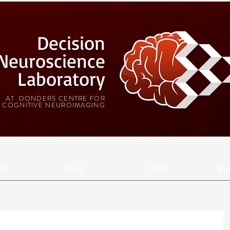
Decision
Neuroscience
Laboratory
AT DONDERS CENTRE FOR
COGNITIVE NEUROIMAGING
ch
News
Team
Pub