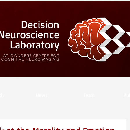
Decision
Neuroscience
Laboratory
AT DONDERS CENTRE FOR
COGNITIVE NEUROIMAGING
ch
News
Team
Pub