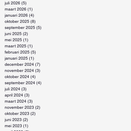
juli 2026
(5)
5 posts
maart 2026
(1)
1 post
januari 2026
(4)
4 posts
oktober 2025
(8)
8 posts
september 2025
(5)
5 posts
juni 2025
(2)
2 posts
mei 2025
(1)
1 post
maart 2025
(1)
1 post
februari 2025
(5)
5 posts
januari 2025
(1)
1 post
december 2024
(7)
7 posts
november 2024
(3)
3 posts
oktober 2024
(4)
4 posts
september 2024
(4)
4 posts
juli 2024
(3)
3 posts
april 2024
(3)
3 posts
maart 2024
(3)
3 posts
november 2023
(2)
2 posts
oktober 2023
(2)
2 posts
juni 2023
(2)
2 posts
mei 2023
(1)
1 post