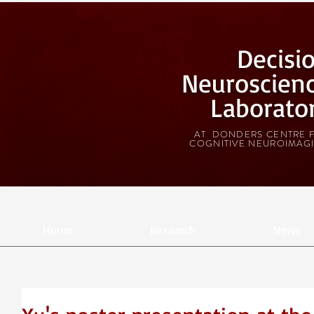
Decisi
Neuroscien
Laborato
AT DONDERS CENTRE 
COGNITIVE NEUROIMAG
Home
Research
News